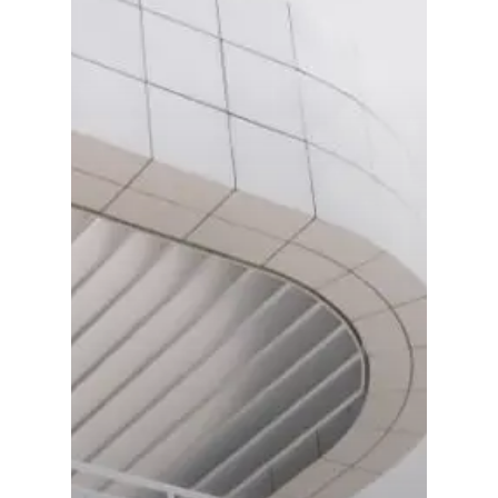
İnşaat
Mobilya